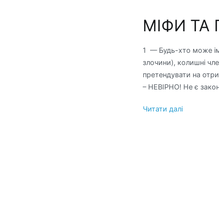
МІФИ ТА 
1 — Будь-хто може ім
злочини), колишні чл
претендувати на отри
– НЕВІРНО! Не є закон
Читати далі