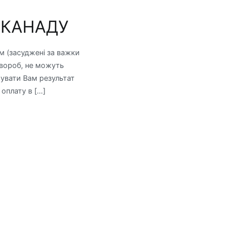
 КАНАДУ
м (засуджені за важки
хвороб, не можуть
тувати Вам результат
 оплату в […]